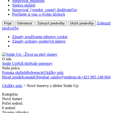
Spravovať možnosti
Správa služieb
Spravovať {vendor_count} dodávateľov
Prečítajte si viac o týchto účeloch
Zobraziť
Prijať
Odmietnuť
Zobraziť predvoľby
Uložiť predvoľby
predvoľby
Zásady používania súborov cookie
Zásady ochrany osobných údajov
O nás
Smile Up
Náš tím
Naše priestory
Naša práca
Ponuka služieb
Referencie
Ukážky prác
Blog
Cenník
Kontakt
Objednať sa
info@smileup.sk
+421 905 248 604
Ukážky prác
> Nové úsmevy z dielne Smile Up
Kategória
Nový úsmev
Počet sedení:
6 sedení
Trvanie zákroku: