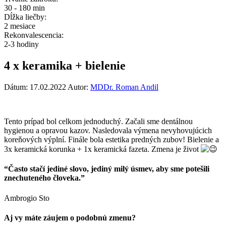
30 - 180 min
Dĺžka liečby:
2 mesiace
Rekonvalescencia:
2-3 hodiny
4 x keramika + bielenie
Dátum:
17.02.2022
Autor:
MDDr. Roman Andil
Tento prípad bol celkom jednoduchý. Začali sme dentálnou
hygienou a opravou kazov. Nasledovala výmena nevyhovujúcich
koreňových výplní. Finále bola estetika predných zubov! Bielenie a
3x keramická korunka + 1x keramická fazeta. Zmena je život
“Často stačí jediné slovo, jediný milý úsmev, aby sme potešili
znechuteného človeka.”
Ambrogio Sto
Aj vy máte záujem o podobnú zmenu?